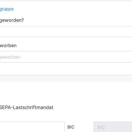
hgruppe
 geworden?
eworben
e SEPA-Lastschriftmandat
BIC